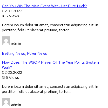
Can You Win The Main Event With Just Pure Luck?
02.02.2022
165 Views
Lorem ipsum dolor sit amet, consectetur adipiscing elit. In
porttitor, felis ut placerat pretium, tortor…
admin
Betting News
,
Poker News
How Does The WSOP Player Of The Year Points System
Work?
02.02.2022
156 Views
Lorem ipsum dolor sit amet, consectetur adipiscing elit. In
porttitor, felis ut placerat pretium, tortor…
admin