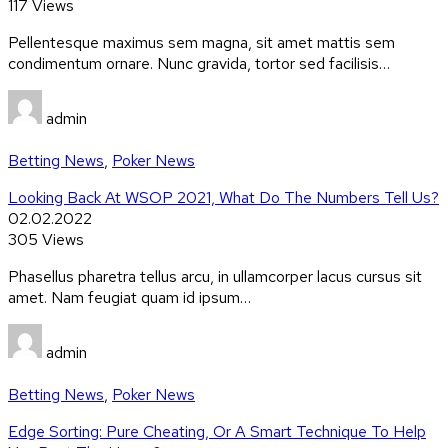
117 Views
Pellentesque maximus sem magna, sit amet mattis sem
condimentum ornare. Nunc gravida, tortor sed facilisis…
admin
Betting News
,
Poker News
Looking Back At WSOP 2021, What Do The Numbers Tell Us?
02.02.2022
305 Views
Phasellus pharetra tellus arcu, in ullamcorper lacus cursus sit
amet. Nam feugiat quam id ipsum…
admin
Betting News
,
Poker News
Edge Sorting: Pure Cheating, Or A Smart Technique To Help