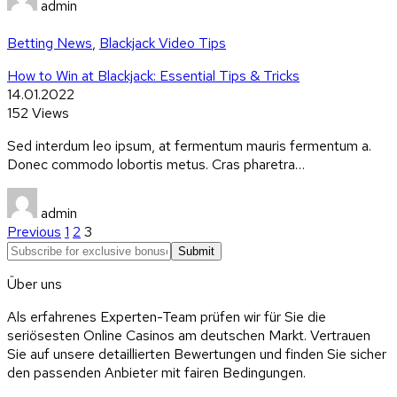
admin
Betting News
,
Blackjack Video Tips
How to Win at Blackjack: Essential Tips & Tricks
14.01.2022
152 Views
Sed interdum leo ipsum, at fermentum mauris fermentum a.
Donec commodo lobortis metus. Cras pharetra…
admin
Previous
1
2
3
Über uns
Als erfahrenes Experten-Team prüfen wir für Sie die
seriösesten Online Casinos am deutschen Markt. Vertrauen
Sie auf unsere detaillierten Bewertungen und finden Sie sicher
den passenden Anbieter mit fairen Bedingungen.