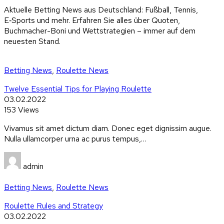
Aktuelle Betting News aus Deutschland: Fußball, Tennis,
E‑Sports und mehr. Erfahren Sie alles über Quoten,
Buchmacher-Boni und Wettstrategien – immer auf dem
neuesten Stand.
Betting News
,
Roulette News
Twelve Essential Tips for Playing Roulette
03.02.2022
153 Views
Vivamus sit amet dictum diam. Donec eget dignissim augue.
Nulla ullamcorper urna ac purus tempus,…
admin
Betting News
,
Roulette News
Roulette Rules and Strategy
03.02.2022