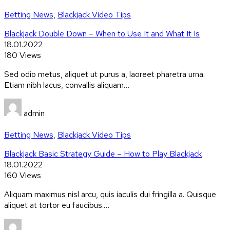
Betting News
,
Blackjack Video Tips
Blackjack Double Down – When to Use It and What It Is
18.01.2022
180 Views
Sed odio metus, aliquet ut purus a, laoreet pharetra urna.
Etiam nibh lacus, convallis aliquam…
admin
Betting News
,
Blackjack Video Tips
Blackjack Basic Strategy Guide – How to Play Blackjack
18.01.2022
160 Views
Aliquam maximus nisl arcu, quis iaculis dui fringilla a. Quisque
aliquet at tortor eu faucibus.…