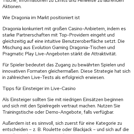
Tische, Informationen zu Limits und Hinweise zu laufenden
Aktionen.
Wie Dragonia im Markt positioniert ist
Dragonia konkurriert mit großen Casino-Anbietern, indem es
starke Partnerschaften mit Top-Providern eingeht und
gleichzeitig auf eine intuitive Benutzeroberfläche setzt. Die
Mischung aus Evolution Gaming Dragonia-Tischen und
Pragmatic Play Live-Angeboten stärkt die Attraktivität.
Für Spieler bedeutet das Zugang zu bewährten Spielen und
innovativen Formaten gleichermaßen. Diese Strategie hat sich
in zahlreichen Live-Tests als erfolgreich erwiesen.
Tipps für Einsteiger im Live-Casino
Als Einsteiger sollten Sie mit niedrigen Einsätzen beginnen
und sich mit den Spielregeln vertraut machen. Nutzen Sie
Trainingstische oder Demo-Angebote, falls verfügbar.
Außerdem ist es sinnvoll, sich zuerst für eine Kategorie zu
entscheiden – z. B. Roulette oder Blackjack – und sich auf die