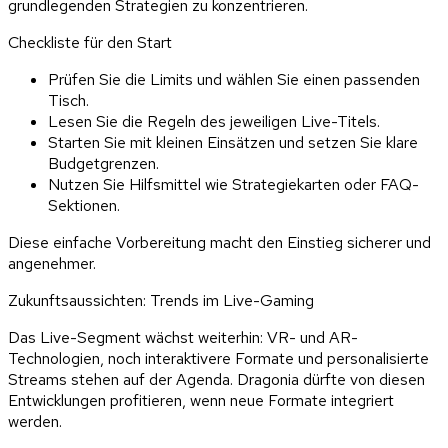
grundlegenden Strategien zu konzentrieren.
Checkliste für den Start
Prüfen Sie die Limits und wählen Sie einen passenden
Tisch.
Lesen Sie die Regeln des jeweiligen Live-Titels.
Starten Sie mit kleinen Einsätzen und setzen Sie klare
Budgetgrenzen.
Nutzen Sie Hilfsmittel wie Strategiekarten oder FAQ-
Sektionen.
Diese einfache Vorbereitung macht den Einstieg sicherer und
angenehmer.
Zukunftsaussichten: Trends im Live-Gaming
Das Live-Segment wächst weiterhin: VR- und AR-
Technologien, noch interaktivere Formate und personalisierte
Streams stehen auf der Agenda. Dragonia dürfte von diesen
Entwicklungen profitieren, wenn neue Formate integriert
werden.