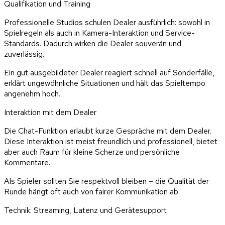
Qualifikation und Training
Professionelle Studios schulen Dealer ausführlich: sowohl in
Spielregeln als auch in Kamera-Interaktion und Service-
Standards. Dadurch wirken die Dealer souverän und
zuverlässig.
Ein gut ausgebildeter Dealer reagiert schnell auf Sonderfälle,
erklärt ungewöhnliche Situationen und hält das Spieltempo
angenehm hoch.
Interaktion mit dem Dealer
Die Chat-Funktion erlaubt kurze Gespräche mit dem Dealer.
Diese Interaktion ist meist freundlich und professionell, bietet
aber auch Raum für kleine Scherze und persönliche
Kommentare.
Als Spieler sollten Sie respektvoll bleiben – die Qualität der
Runde hängt oft auch von fairer Kommunikation ab.
Technik: Streaming, Latenz und Gerätesupport