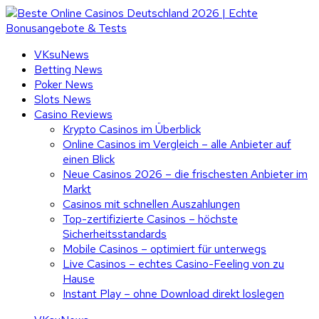
VKsuNews
Betting News
Poker News
Slots News
Casino Reviews
Krypto Casinos im Überblick
Online Casinos im Vergleich – alle Anbieter auf
einen Blick
Neue Casinos 2026 – die frischesten Anbieter im
Markt
Casinos mit schnellen Auszahlungen
Top-zertifizierte Casinos – höchste
Sicherheitsstandards
Mobile Casinos – optimiert für unterwegs
Live Casinos – echtes Casino-Feeling von zu
Hause
Instant Play – ohne Download direkt loslegen