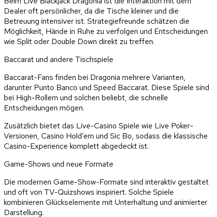
Beim Live Blackjack Dragonia ist die Interaktion mit dem
Dealer oft persönlicher, da die Tische kleiner und die
Betreuung intensiver ist. Strategiefreunde schätzen die
Möglichkeit, Hände in Ruhe zu verfolgen und Entscheidungen
wie Split oder Double Down direkt zu treffen.
Baccarat und andere Tischspiele
Baccarat-Fans finden bei Dragonia mehrere Varianten,
darunter Punto Banco und Speed Baccarat. Diese Spiele sind
bei High-Rollern und solchen beliebt, die schnelle
Entscheidungen mögen.
Zusätzlich bietet das Live-Casino Spiele wie Live Poker-
Versionen, Casino Hold’em und Sic Bo, sodass die klassische
Casino-Experience komplett abgedeckt ist.
Game-Shows und neue Formate
Die modernen Game-Show-Formate sind interaktiv gestaltet
und oft von TV-Quizshows inspiriert. Solche Spiele
kombinieren Glückselemente mit Unterhaltung und animierter
Darstellung.