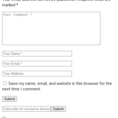
marked
*
Save my name, email, and website in this browser for the
next time I comment.