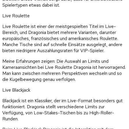
Spielertypen etwas dabei ist.
Live Roulette
Live Roulette ist einer der meistgespielten Titel im Live-
Bereich, und Dragonia bietet mehrere Varianten, darunter
europäisches, französisches und amerikanisches Roulette.
Manche Tische sind auf schnelle Einsätze ausgelegt, andere
bieten niedrigere Auszahlungsraten für VIP-Spieler.
Meine Erfahrungen zeigen: Die Auswahl an Limits und
Kameraansichten bei Live Roulette Dragonia ist hervorragend.
Man kann zwischen mehreren Perspektiven wechseln und so
die Kugelbewegung genau verfolgen.
Live Blackjack
Blackjack ist ein Klassiker, der im Live-Format besonders gut
funktioniert. Dragonia stellt verschiedene Limits zur
Verfügung, von Low-Stakes-Tischen bis zu High-Roller-
Runden.