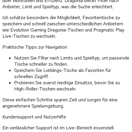
über Wohlfühlen und Effizienz. Dragonia bietet Filter nach
Anbieter, Limit und Spieltyp, was die Suche erleichtert.
Ich schätze besonders die Möglichkeit, Favoritentische zu
speichern und schnell zwischen unterschiedlichen Anbietern
wie Evolution Gaming Dragonia-Tischen und Pragmatic Play
Live-Tischen zu wechseln.
Praktische Tipps zur Navigation
Nutzen Sie Filter nach Limits und Spieltyp, um passende
Tische schneller zu finden.
Speichern Sie Lieblings-Tische als Favoriten für
schnellen Zugriff.
Probieren Sie zuerst niedrige Einsätze, bevor Sie zu
High-Roller-Tischen wechseln.
Diese einfachen Schritte sparen Zeit und sorgen für eine
angenehmere Spielumgebung.
Kundensupport und Nutzerhilfe
Ein verlässlicher Support ist im Live-Bereich essenziell.