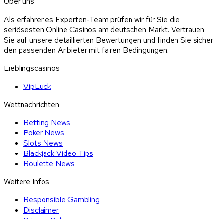
Über uns
Als erfahrenes Experten-Team prüfen wir für Sie die
seriösesten Online Casinos am deutschen Markt. Vertrauen
Sie auf unsere detaillierten Bewertungen und finden Sie sicher
den passenden Anbieter mit fairen Bedingungen.
Lieblingscasinos
VipLuck
Wettnachrichten
Betting News
Poker News
Slots News
Blackjack Video Tips
Roulette News
Weitere Infos
Responsible Gambling
Disclaimer