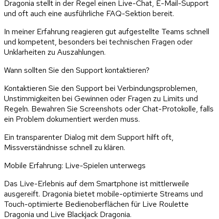
Dragonia stellt in der Regel einen Live-Chat, E-Mail-Support
und oft auch eine ausführliche FAQ-Sektion bereit.
In meiner Erfahrung reagieren gut aufgestellte Teams schnell
und kompetent, besonders bei technischen Fragen oder
Unklarheiten zu Auszahlungen.
Wann sollten Sie den Support kontaktieren?
Kontaktieren Sie den Support bei Verbindungsproblemen,
Unstimmigkeiten bei Gewinnen oder Fragen zu Limits und
Regeln. Bewahren Sie Screenshots oder Chat-Protokolle, falls
ein Problem dokumentiert werden muss.
Ein transparenter Dialog mit dem Support hilft oft,
Missverständnisse schnell zu klären.
Mobile Erfahrung: Live-Spielen unterwegs
Das Live-Erlebnis auf dem Smartphone ist mittlerweile
ausgereift. Dragonia bietet mobile-optimierte Streams und
Touch-optimierte Bedienoberflächen für Live Roulette
Dragonia und Live Blackjack Dragonia.