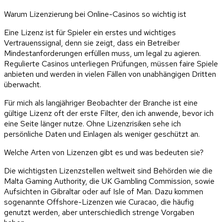
Go
Warum Lizenzierung bei Online-Casinos so wichtig ist
DudeSpin
Eine Lizenz ist für Spieler ein erstes und wichtiges
Vertrauenssignal, denn sie zeigt, dass ein Betreiber
Mindestanforderungen erfüllen muss, um legal zu agieren.
Regulierte Casinos unterliegen Prüfungen, müssen faire Spiele
anbieten und werden in vielen Fällen von unabhängigen Dritten
überwacht.
Für mich als langjähriger Beobachter der Branche ist eine
gültige Lizenz oft der erste Filter, den ich anwende, bevor ich
eine Seite länger nutze. Ohne Lizenzrisiken sehe ich
persönliche Daten und Einlagen als weniger geschützt an.
Welche Arten von Lizenzen gibt es und was bedeuten sie?
Die wichtigsten Lizenzstellen weltweit sind Behörden wie die
Malta Gaming Authority, die UK Gambling Commission, sowie
Aufsichten in Gibraltar oder auf Isle of Man. Dazu kommen
sogenannte Offshore-Lizenzen wie Curacao, die häufig
genutzt werden, aber unterschiedlich strenge Vorgaben