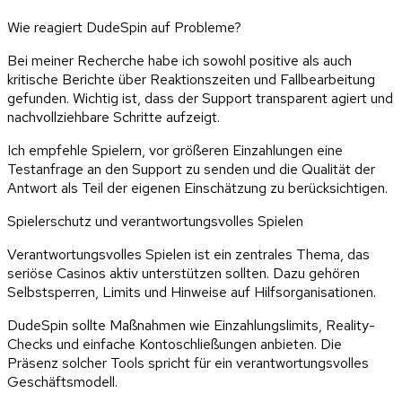
Wie reagiert DudeSpin auf Probleme?
Bei meiner Recherche habe ich sowohl positive als auch
kritische Berichte über Reaktionszeiten und Fallbearbeitung
gefunden. Wichtig ist, dass der Support transparent agiert und
nachvollziehbare Schritte aufzeigt.
Ich empfehle Spielern, vor größeren Einzahlungen eine
Testanfrage an den Support zu senden und die Qualität der
Antwort als Teil der eigenen Einschätzung zu berücksichtigen.
Spielerschutz und verantwortungsvolles Spielen
Verantwortungsvolles Spielen ist ein zentrales Thema, das
seriöse Casinos aktiv unterstützen sollten. Dazu gehören
Selbstsperren, Limits und Hinweise auf Hilfsorganisationen.
DudeSpin sollte Maßnahmen wie Einzahlungslimits, Reality-
Checks und einfache Kontoschließungen anbieten. Die
Präsenz solcher Tools spricht für ein verantwortungsvolles
Geschäftsmodell.