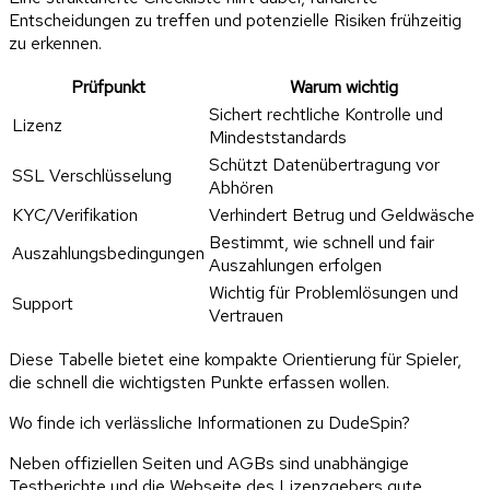
Entscheidungen zu treffen und potenzielle Risiken frühzeitig
zu erkennen.
Prüfpunkt
Warum wichtig
Sichert rechtliche Kontrolle und
Lizenz
Mindeststandards
Schützt Datenübertragung vor
SSL Verschlüsselung
Abhören
KYC/Verifikation
Verhindert Betrug und Geldwäsche
Bestimmt, wie schnell und fair
Auszahlungsbedingungen
Auszahlungen erfolgen
Wichtig für Problemlösungen und
Support
Vertrauen
Diese Tabelle bietet eine kompakte Orientierung für Spieler,
die schnell die wichtigsten Punkte erfassen wollen.
Wo finde ich verlässliche Informationen zu DudeSpin?
Neben offiziellen Seiten und AGBs sind unabhängige
Testberichte und die Webseite des Lizenzgebers gute