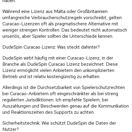
haben.
Während eine Lizenz aus Malta oder Großbritannien
umfangreiche Verbraucherschutzregeln vorschreibt, gelten
Curacao-Lizenzen oft als pragmatischere Alternative mit
weniger strengen Kontrollen. Das bedeutet nicht automatisch
unseriös, aber Spieler sollten die Unterschiede kennen.
DudeSpin Curacao Lizenz: Was steckt dahinter?
DudeSpin wirbt häufig mit einer Curacao-Lizenz, in der
Branche als DudeSpin Curacao Lizenz bezeichnet. Diese
Lizenz ermöglicht vielen Anbietern den unkomplizierten
Betrieb und ist relativ kostengünstig zu erhalten.
Allerdings ist die Durchsetzbarkeit von Spielerschutzrechten
bei Curacao-Anbietern oft eingeschränkter als bei streng
regulierten Jurisdiktionen. Ich empfehle Spielern, bei
Auszahlungen und Beschwerden genau auf die Kommunikation
und Reaktionszeiten des Supports zu achten.
Sicherheitstechnik: Wie schützt DudeSpin die Daten der
Nutzer?