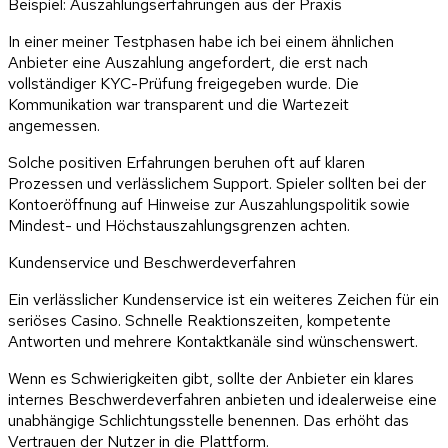
Beispiel: Auszahlungserfahrungen aus der Praxis
In einer meiner Testphasen habe ich bei einem ähnlichen
Anbieter eine Auszahlung angefordert, die erst nach
vollständiger KYC-Prüfung freigegeben wurde. Die
Kommunikation war transparent und die Wartezeit
angemessen.
Solche positiven Erfahrungen beruhen oft auf klaren
Prozessen und verlässlichem Support. Spieler sollten bei der
Kontoeröffnung auf Hinweise zur Auszahlungspolitik sowie
Mindest- und Höchstauszahlungsgrenzen achten.
Kundenservice und Beschwerdeverfahren
Ein verlässlicher Kundenservice ist ein weiteres Zeichen für ein
seriöses Casino. Schnelle Reaktionszeiten, kompetente
Antworten und mehrere Kontaktkanäle sind wünschenswert.
Wenn es Schwierigkeiten gibt, sollte der Anbieter ein klares
internes Beschwerdeverfahren anbieten und idealerweise eine
unabhängige Schlichtungsstelle benennen. Das erhöht das
Vertrauen der Nutzer in die Plattform.