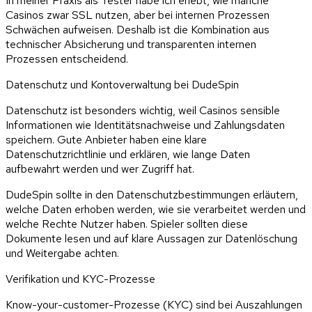
In meiner Praxis als Tester habe ich erlebt, wie manche
Casinos zwar SSL nutzen, aber bei internen Prozessen
Schwächen aufweisen. Deshalb ist die Kombination aus
technischer Absicherung und transparenten internen
Prozessen entscheidend.
Datenschutz und Kontoverwaltung bei DudeSpin
Datenschutz ist besonders wichtig, weil Casinos sensible
Informationen wie Identitätsnachweise und Zahlungsdaten
speichern. Gute Anbieter haben eine klare
Datenschutzrichtlinie und erklären, wie lange Daten
aufbewahrt werden und wer Zugriff hat.
DudeSpin sollte in den Datenschutzbestimmungen erläutern,
welche Daten erhoben werden, wie sie verarbeitet werden und
welche Rechte Nutzer haben. Spieler sollten diese
Dokumente lesen und auf klare Aussagen zur Datenlöschung
und Weitergabe achten.
Verifikation und KYC-Prozesse
Know-your-customer-Prozesse (KYC) sind bei Auszahlungen