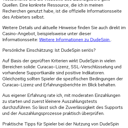
Quellen. Eine konkrete Ressource, die ich in meinen
Recherchen genutzt habe, ist die offizielle Informationsseite
des Anbieters selbst.
Weitere Details und aktuelle Hinweise finden Sie auch direkt im
Casino-Angebot, beispielsweise unter dieser
-
Informationsseite:
Weitere Informationen zu DudeSpin
.
{url}
Persönliche Einschätzung: Ist DudeSpin seriös?
Auf Basis der geprüften Kriterien wirkt DudeSpin in vielen
Bereichen solide: Curacao-Lizenz, SSL-Verschlüsselung und
vorhandene Supportkanäle sind positive Indikatoren.
Gleichzeitig sollten Spieler die spezifischen Bedingungen der
Curacao-Lizenz und Erfahrungsberichte im Blick behalten.
Aus eigener Erfahrung rate ich, mit moderaten Einzahlungen
zu starten und zuerst kleinere Auszahlungstests
durchzuführen. So lässt sich die Zuverlässigkeit des Supports
und der Auszahlungsprozesse praktisch überprüfen.
Praktische Tipps für Spieler bei der Nutzung von DudeSpin