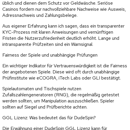
üblich und dienen dem Schutz vor Geldwäsche. Seriöse
Casinos fordern nur nachvollziehbare Nachweise wie Ausweis,
Adressnachweis und Zahlungsbelege.
Aus eigener Erfahrung kann ich sagen, dass ein transparenter
KYC-Prozess mit klaren Anweisungen und vernünftigen
Fristen die Nutzerzufriedenheit deutlich erhöht. Lange und
intransparente Prüfzeiten sind ein Warnsignal.
Fairness der Spiele und unabhängige Prüfungen
Ein wichtiger Indikator für Vertrauenswürdigkeit ist die Fairness
der angebotenen Spiele. Diese wird oft durch unabhängige
Prüfinstitute wie eCOGRA, iTech Labs oder GLI bestätigt.
Spielautomaten und Tischspiele nutzen
Zufallszahlengeneratoren (RNG), die regelmäßig getestet
werden sollten, um Manipulation auszuschließen. Spieler
sollten auf Siegel und Prüfberichte achten.
GGL Lizenz: Was bedeutet das für DudeSpin?
Die Erwähnung einer DudeSpin GGL Lizenz kann für