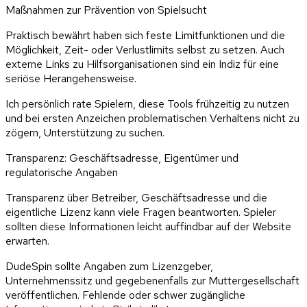
Maßnahmen zur Prävention von Spielsucht
Praktisch bewährt haben sich feste Limitfunktionen und die
Möglichkeit, Zeit- oder Verlustlimits selbst zu setzen. Auch
externe Links zu Hilfsorganisationen sind ein Indiz für eine
seriöse Herangehensweise.
Ich persönlich rate Spielern, diese Tools frühzeitig zu nutzen
und bei ersten Anzeichen problematischen Verhaltens nicht zu
zögern, Unterstützung zu suchen.
Transparenz: Geschäftsadresse, Eigentümer und
regulatorische Angaben
Transparenz über Betreiber, Geschäftsadresse und die
eigentliche Lizenz kann viele Fragen beantworten. Spieler
sollten diese Informationen leicht auffindbar auf der Website
erwarten.
DudeSpin sollte Angaben zum Lizenzgeber,
Unternehmenssitz und gegebenenfalls zur Muttergesellschaft
veröffentlichen. Fehlende oder schwer zugängliche