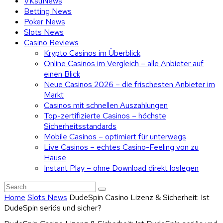
VKsuNews
Betting News
Poker News
Slots News
Casino Reviews
Krypto Casinos im Überblick
Online Casinos im Vergleich – alle Anbieter auf
einen Blick
Neue Casinos 2026 – die frischesten Anbieter im
Markt
Casinos mit schnellen Auszahlungen
Top-zertifizierte Casinos – höchste
Sicherheitsstandards
Mobile Casinos – optimiert für unterwegs
Live Casinos – echtes Casino-Feeling von zu
Hause
Instant Play – ohne Download direkt loslegen
Home
Slots News
DudeSpin Casino Lizenz & Sicherheit: Ist
DudeSpin seriös und sicher?