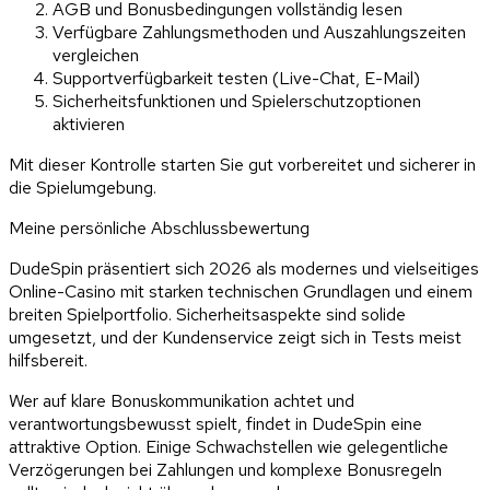
AGB und Bonusbedingungen vollständig lesen
Verfügbare Zahlungsmethoden und Auszahlungszeiten
vergleichen
Supportverfügbarkeit testen (Live-Chat, E-Mail)
Sicherheitsfunktionen und Spielerschutzoptionen
aktivieren
Mit dieser Kontrolle starten Sie gut vorbereitet und sicherer in
die Spielumgebung.
Meine persönliche Abschlussbewertung
DudeSpin präsentiert sich 2026 als modernes und vielseitiges
Online-Casino mit starken technischen Grundlagen und einem
breiten Spielportfolio. Sicherheitsaspekte sind solide
umgesetzt, und der Kundenservice zeigt sich in Tests meist
hilfsbereit.
Wer auf klare Bonuskommunikation achtet und
verantwortungsbewusst spielt, findet in DudeSpin eine
attraktive Option. Einige Schwachstellen wie gelegentliche
Verzögerungen bei Zahlungen und komplexe Bonusregeln