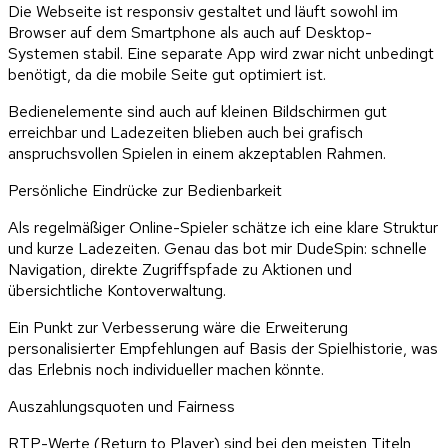
Die Webseite ist responsiv gestaltet und läuft sowohl im
Browser auf dem Smartphone als auch auf Desktop-
Systemen stabil. Eine separate App wird zwar nicht unbedingt
benötigt, da die mobile Seite gut optimiert ist.
Bedienelemente sind auch auf kleinen Bildschirmen gut
erreichbar und Ladezeiten blieben auch bei grafisch
anspruchsvollen Spielen in einem akzeptablen Rahmen.
Persönliche Eindrücke zur Bedienbarkeit
Als regelmäßiger Online-Spieler schätze ich eine klare Struktur
und kurze Ladezeiten. Genau das bot mir DudeSpin: schnelle
Navigation, direkte Zugriffspfade zu Aktionen und
übersichtliche Kontoverwaltung.
Ein Punkt zur Verbesserung wäre die Erweiterung
personalisierter Empfehlungen auf Basis der Spielhistorie, was
das Erlebnis noch individueller machen könnte.
Auszahlungsquoten und Fairness
RTP-Werte (Return to Player) sind bei den meisten Titeln