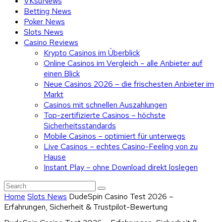
VKsuNews
Betting News
Poker News
Slots News
Casino Reviews
Krypto Casinos im Überblick
Online Casinos im Vergleich – alle Anbieter auf
einen Blick
Neue Casinos 2026 – die frischesten Anbieter im
Markt
Casinos mit schnellen Auszahlungen
Top-zertifizierte Casinos – höchste
Sicherheitsstandards
Mobile Casinos – optimiert für unterwegs
Live Casinos – echtes Casino-Feeling von zu
Hause
Instant Play – ohne Download direkt loslegen
Home
Slots News
DudeSpin Casino Test 2026 –
Erfahrungen, Sicherheit & Trustpilot-Bewertung