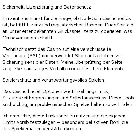
Sicherheit, Lizenzierung und Datenschutz
Ein zentraler Punkt für die Frage, ob DudeSpin Casino seriös
ist, betrifft Lizenz und regulatorischen Rahmen. DudeSpin gibt
an, unter einer bekannten Glücksspiellizenz zu operieren, was
Grundvertrauen schafft.
Technisch setzt das Casino auf eine verschlüsselte
Verbindung (SSL) und verwendet Standardverfahren zur
Sicherung sensibler Daten. Meine Überprüfung der Seite
zeigte kein auffälliges Verhalten oder unsichere Elemente.
Spielerschutz und verantwortungsvolles Spielen
Das Casino bietet Optionen wie Einzahlungslimits,
Sitzungszeitbegrenzungen und Selbstausschluss. Diese Tools
sind wichtig, um problematisches Spielverhalten zu verhindern.
Ich empfehle, diese Funktionen zu nutzen und die eigenen
Limits vorab festzulegen — besonders bei aktiven Boni, die
das Spielverhalten verstärken können.