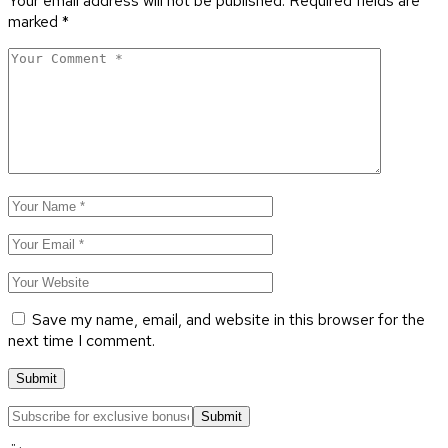
Your email address will not be published.
Required fields are
marked
*
Save my name, email, and website in this browser for the
next time I comment.