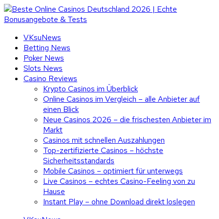
VKsuNews
Betting News
Poker News
Slots News
Casino Reviews
Krypto Casinos im Überblick
Online Casinos im Vergleich – alle Anbieter auf
einen Blick
Neue Casinos 2026 – die frischesten Anbieter im
Markt
Casinos mit schnellen Auszahlungen
Top-zertifizierte Casinos – höchste
Sicherheitsstandards
Mobile Casinos – optimiert für unterwegs
Live Casinos – echtes Casino-Feeling von zu
Hause
Instant Play – ohne Download direkt loslegen