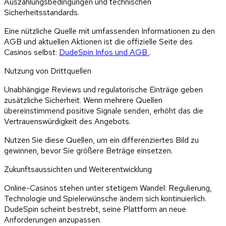
Auszahlungsbedingungen und technischen
Sicherheitsstandards.
Eine nützliche Quelle mit umfassenden Informationen zu den
AGB und aktuellen Aktionen ist die offizielle Seite des
-
Casinos selbst:
DudeSpin Infos und AGB
.
{url}
Nutzung von Drittquellen
Unabhängige Reviews und regulatorische Einträge geben
zusätzliche Sicherheit. Wenn mehrere Quellen
übereinstimmend positive Signale senden, erhöht das die
Vertrauenswürdigkeit des Angebots.
Nutzen Sie diese Quellen, um ein differenziertes Bild zu
gewinnen, bevor Sie größere Beträge einsetzen.
Zukunftsaussichten und Weiterentwicklung
Online-Casinos stehen unter stetigem Wandel: Regulierung,
Technologie und Spielerwünsche ändern sich kontinuierlich.
DudeSpin scheint bestrebt, seine Plattform an neue
Anforderungen anzupassen.