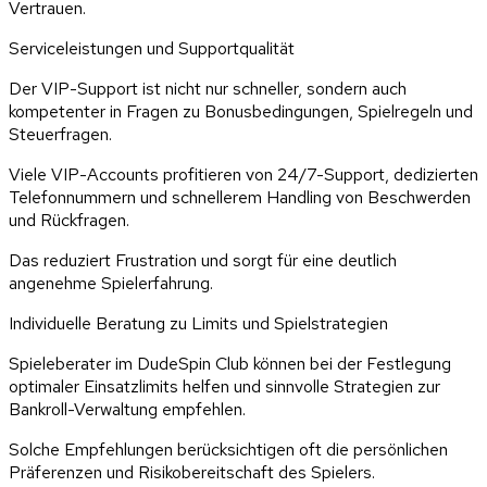
Vertrauen.
Serviceleistungen und Supportqualität
Der VIP-Support ist nicht nur schneller, sondern auch
kompetenter in Fragen zu Bonusbedingungen, Spielregeln und
Steuerfragen.
Viele VIP-Accounts profitieren von 24/7-Support, dedizierten
Telefonnummern und schnellerem Handling von Beschwerden
und Rückfragen.
Das reduziert Frustration und sorgt für eine deutlich
angenehme Spielerfahrung.
Individuelle Beratung zu Limits und Spielstrategien
Spieleberater im DudeSpin Club können bei der Festlegung
optimaler Einsatzlimits helfen und sinnvolle Strategien zur
Bankroll-Verwaltung empfehlen.
Solche Empfehlungen berücksichtigen oft die persönlichen
Präferenzen und Risikobereitschaft des Spielers.