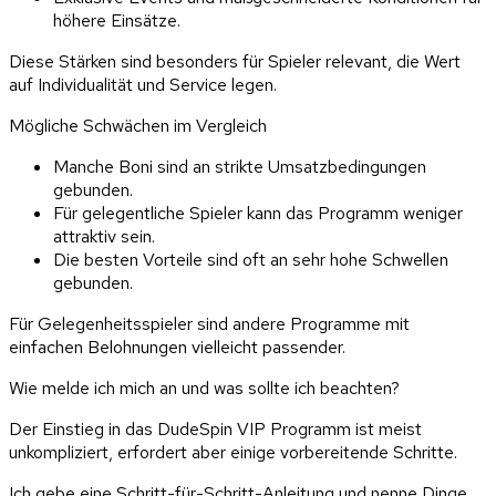
höhere Einsätze.
Diese Stärken sind besonders für Spieler relevant, die Wert
auf Individualität und Service legen.
Mögliche Schwächen im Vergleich
Manche Boni sind an strikte Umsatzbedingungen
gebunden.
Für gelegentliche Spieler kann das Programm weniger
attraktiv sein.
Die besten Vorteile sind oft an sehr hohe Schwellen
gebunden.
Für Gelegenheitsspieler sind andere Programme mit
einfachen Belohnungen vielleicht passender.
Wie melde ich mich an und was sollte ich beachten?
Der Einstieg in das DudeSpin VIP Programm ist meist
unkompliziert, erfordert aber einige vorbereitende Schritte.
Ich gebe eine Schritt-für-Schritt-Anleitung und nenne Dinge,