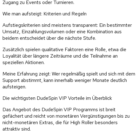
Zugang zu Events oder Turnieren.
Wie man aufsteigt: Kriterien und Regeln
Aufstiegskriterien sind meistens transparent: Ein bestimmter
Umsatz, Einzahlungsvolumen oder eine Kombination aus
beidem entscheidet über die nächste Stufe.
Zusätzlich spielen qualitative Faktoren eine Rolle, etwa die
Loyalität über längere Zeiträume und die Teilnahme an
speziellen Aktionen.
Meine Erfahrung zeigt: Wer regelmäßig spielt und sich mit dem
Support abstimmt, kann innerhalb weniger Monate deutlich
aufsteigen.
Die wichtigsten DudeSpin VIP Vorteile im Überblick
Das Angebot des DudeSpin VIP Programms ist breit
gefächert und reicht von monetären Vergünstigungen bis zu
nicht-monetären Extras, die für High Roller besonders
attraktiv sind.