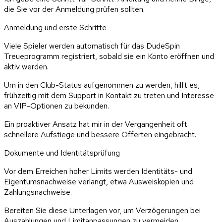
die Sie vor der Anmeldung prüfen sollten.
Anmeldung und erste Schritte
Viele Spieler werden automatisch für das DudeSpin
Treueprogramm registriert, sobald sie ein Konto eröffnen und
aktiv werden.
Um in den Club-Status aufgenommen zu werden, hilft es,
frühzeitig mit dem Support in Kontakt zu treten und Interesse
an VIP-Optionen zu bekunden.
Ein proaktiver Ansatz hat mir in der Vergangenheit oft
schnellere Aufstiege und bessere Offerten eingebracht.
Dokumente und Identitätsprüfung
Vor dem Erreichen hoher Limits werden Identitäts- und
Eigentumsnachweise verlangt, etwa Ausweiskopien und
Zahlungsnachweise.
Bereiten Sie diese Unterlagen vor, um Verzögerungen bei
Auszahlungen und Limitanpassungen zu vermeiden.