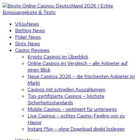
VKsuNews
Betting News
Poker News
Slots News
Casino Reviews
Krypto Casinos im Überblick
Online Casinos im Vergleich – alle Anbieter auf
einen Blick
Neue Casinos 2026 – die frischesten Anbieter im
Markt
Casinos mit schnellen Auszahlungen
Top-zertifizierte Casinos – höchste
Sicherheitsstandards
Mobile Casinos – optimiert für unterwegs
Live Casinos – echtes Casino-Feeling von zu
Hause
Instant Play – ohne Download direkt loslegen