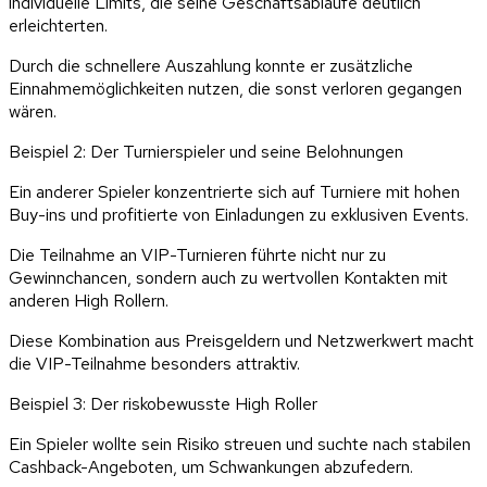
individuelle Limits, die seine Geschäftsabläufe deutlich
erleichterten.
Durch die schnellere Auszahlung konnte er zusätzliche
Einnahmemöglichkeiten nutzen, die sonst verloren gegangen
wären.
Beispiel 2: Der Turnierspieler und seine Belohnungen
Ein anderer Spieler konzentrierte sich auf Turniere mit hohen
Buy-ins und profitierte von Einladungen zu exklusiven Events.
Die Teilnahme an VIP-Turnieren führte nicht nur zu
Gewinnchancen, sondern auch zu wertvollen Kontakten mit
anderen High Rollern.
Diese Kombination aus Preisgeldern und Netzwerkwert macht
die VIP-Teilnahme besonders attraktiv.
Beispiel 3: Der riskobewusste High Roller
Ein Spieler wollte sein Risiko streuen und suchte nach stabilen
Cashback-Angeboten, um Schwankungen abzufedern.