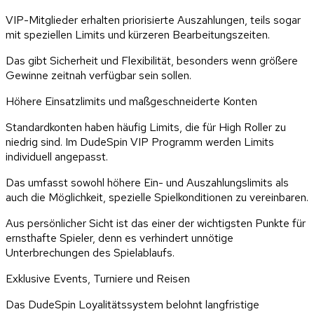
VIP-Mitglieder erhalten priorisierte Auszahlungen, teils sogar
mit speziellen Limits und kürzeren Bearbeitungszeiten.
Das gibt Sicherheit und Flexibilität, besonders wenn größere
Gewinne zeitnah verfügbar sein sollen.
Höhere Einsatzlimits und maßgeschneiderte Konten
Standardkonten haben häufig Limits, die für High Roller zu
niedrig sind. Im DudeSpin VIP Programm werden Limits
individuell angepasst.
Das umfasst sowohl höhere Ein- und Auszahlungslimits als
auch die Möglichkeit, spezielle Spielkonditionen zu vereinbaren.
Aus persönlicher Sicht ist das einer der wichtigsten Punkte für
ernsthafte Spieler, denn es verhindert unnötige
Unterbrechungen des Spielablaufs.
Exklusive Events, Turniere und Reisen
Das DudeSpin Loyalitätssystem belohnt langfristige