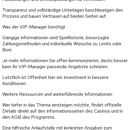
Transparenz und vollständige Unterlagen beschleunigen den
Prozess und bauen Vertrauen auf beiden Seiten auf.
Was der VIP-Manager benötigt
Gängige Informationen sind Spielhistorie, bevorzugte
Zahlungsmethoden und individuelle Wünsche zu Limits oder
Boni.
Je mehr Informationen Sie offen kommunizieren, desto besser
kann Ihr VIP-Manager passende Angebote schnüren.
Letztlich ist Offenheit hier ein Investment in bessere
Konditionen.
Weitere Ressourcen und weiterführende Informationen
Wer tiefer in das Thema einsteigen möchte, findet offizielle
Details direkt auf den Informationsseiten des Casinos und in
den AGB des Programms.
Eine hilfreiche Anlaufstelle mit konkreten Angaben zum