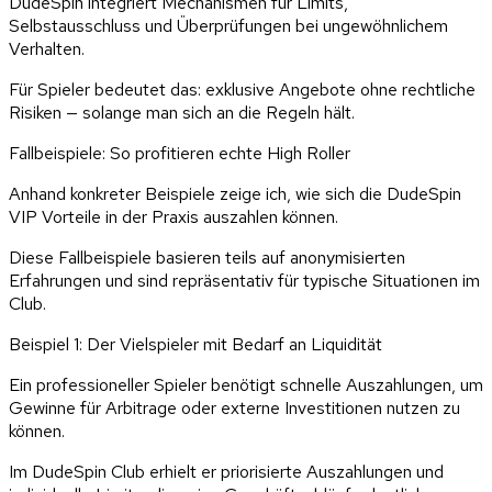
DudeSpin integriert Mechanismen für Limits,
Selbstausschluss und Überprüfungen bei ungewöhnlichem
Verhalten.
Für Spieler bedeutet das: exklusive Angebote ohne rechtliche
Risiken — solange man sich an die Regeln hält.
Fallbeispiele: So profitieren echte High Roller
Anhand konkreter Beispiele zeige ich, wie sich die DudeSpin
VIP Vorteile in der Praxis auszahlen können.
Diese Fallbeispiele basieren teils auf anonymisierten
Erfahrungen und sind repräsentativ für typische Situationen im
Club.
Beispiel 1: Der Vielspieler mit Bedarf an Liquidität
Ein professioneller Spieler benötigt schnelle Auszahlungen, um
Gewinne für Arbitrage oder externe Investitionen nutzen zu
können.
Im DudeSpin Club erhielt er priorisierte Auszahlungen und