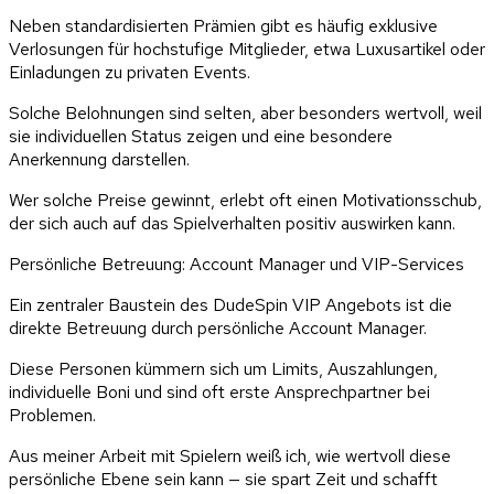
Neben standardisierten Prämien gibt es häufig exklusive
Verlosungen für hochstufige Mitglieder, etwa Luxusartikel oder
Einladungen zu privaten Events.
Solche Belohnungen sind selten, aber besonders wertvoll, weil
sie individuellen Status zeigen und eine besondere
Anerkennung darstellen.
Wer solche Preise gewinnt, erlebt oft einen Motivationsschub,
der sich auch auf das Spielverhalten positiv auswirken kann.
Persönliche Betreuung: Account Manager und VIP-Services
Ein zentraler Baustein des DudeSpin VIP Angebots ist die
direkte Betreuung durch persönliche Account Manager.
Diese Personen kümmern sich um Limits, Auszahlungen,
individuelle Boni und sind oft erste Ansprechpartner bei
Problemen.
Aus meiner Arbeit mit Spielern weiß ich, wie wertvoll diese
persönliche Ebene sein kann — sie spart Zeit und schafft