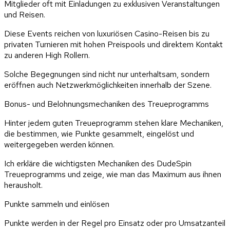
Mitglieder oft mit Einladungen zu exklusiven Veranstaltungen
und Reisen.
Diese Events reichen von luxuriösen Casino-Reisen bis zu
privaten Turnieren mit hohen Preispools und direktem Kontakt
zu anderen High Rollern.
Solche Begegnungen sind nicht nur unterhaltsam, sondern
eröffnen auch Netzwerkmöglichkeiten innerhalb der Szene.
Bonus- und Belohnungsmechaniken des Treueprogramms
Hinter jedem guten Treueprogramm stehen klare Mechaniken,
die bestimmen, wie Punkte gesammelt, eingelöst und
weitergegeben werden können.
Ich erkläre die wichtigsten Mechaniken des DudeSpin
Treueprogramms und zeige, wie man das Maximum aus ihnen
herausholt.
Punkte sammeln und einlösen
Punkte werden in der Regel pro Einsatz oder pro Umsatzanteil