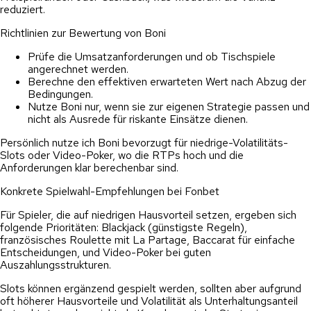
reduziert.
Richtlinien zur Bewertung von Boni
Prüfe die Umsatzanforderungen und ob Tischspiele
angerechnet werden.
Berechne den effektiven erwarteten Wert nach Abzug der
Bedingungen.
Nutze Boni nur, wenn sie zur eigenen Strategie passen und
nicht als Ausrede für riskante Einsätze dienen.
Persönlich nutze ich Boni bevorzugt für niedrige-Volatilitäts-
Slots oder Video-Poker, wo die RTPs hoch und die
Anforderungen klar berechenbar sind.
Konkrete Spielwahl-Empfehlungen bei Fonbet
Für Spieler, die auf niedrigen Hausvorteil setzen, ergeben sich
folgende Prioritäten: Blackjack (günstigste Regeln),
französisches Roulette mit La Partage, Baccarat für einfache
Entscheidungen, und Video-Poker bei guten
Auszahlungsstrukturen.
Slots können ergänzend gespielt werden, sollten aber aufgrund
oft höherer Hausvorteile und Volatilität als Unterhaltungsanteil