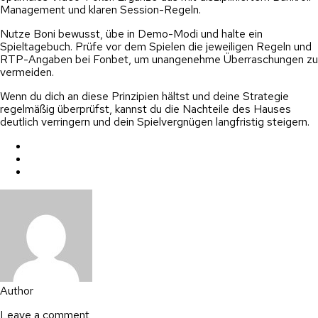
Management und klaren Session-Regeln.
Nutze Boni bewusst, übe in Demo-Modi und halte ein
Spieltagebuch. Prüfe vor dem Spielen die jeweiligen Regeln und
RTP-Angaben bei Fonbet, um unangenehme Überraschungen zu
vermeiden.
Wenn du dich an diese Prinzipien hältst und deine Strategie
regelmäßig überprüfst, kannst du die Nachteile des Hauses
deutlich verringern und dein Spielvergnügen langfristig steigern.
Author
Leave a comment