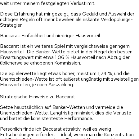
weit unter meinem festgelegten Verlustlimit.
Diese Erfahrung hat mir gezeigt, dass Geduld und Auswahl der
richtigen Regeln oft mehr bewirken als riskante Verdopplungs-
Strategien.
Baccarat: Einfachheit und niedriger Hausvorteil
Baccarat ist ein weiteres Spiel mit vergleichsweise geringem
Hausvorteil. Die Banker-Wette bietet in der Regel den besten
Erwartungswert mit etwa 1,06 % Hausvorteil nach Abzug der
üblicherweise erhobenen Kommission.
Die Spielerwette liegt etwas höher, meist um 1,24 %, und die
Unentschieden-Wette ist oft äußerst ungünstig mit zweistelligen
Hausvorteilen, je nach Auszahlung.
Strategische Hinweise zu Baccarat
Setze hauptsächlich auf Banker-Wetten und vermeide die
Unentschieden-Wette. Langfristig minimiert dies die Verluste
und bietet die konsistenteste Performance.
Persönlich finde ich Baccarat attraktiv, weil es wenig
Entscheidungen erfordert — ideal, wenn man die Konzentration