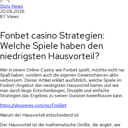
Slots News
20.06.2026
87 Views
Fonbet casino Strategien:
Welche Spiele haben den
niedrigsten Hausvorteil?
Wer in einem Online-Casino wie Fonbet spielt, möchte nicht nur
Spaß haben, sondern auch die eigenen Gewinnchancen aktiv
verbessern. Dieser Artikel erklärt ausführlich, welche Spiele im
Fonbet-Angebot den niedrigsten Hausvorteil bieten und wie
man durch kluge Entscheidungen, Disziplin und einfache
Strategien das Ergebnis zu seinen Gunsten beeinflussen kann.
-
https://vksunews.com/go/FonBet
Go
Warum der Hausvorteil entscheidend ist
FonBet
Der Hausvorteil ist die mathematische Größe, die angibt, wie