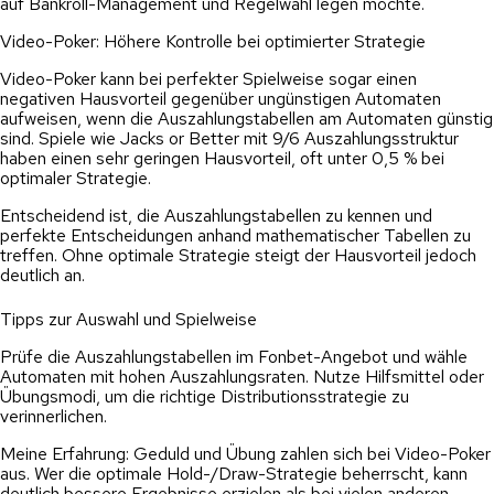
auf Bankroll-Management und Regelwahl legen möchte.
Video-Poker: Höhere Kontrolle bei optimierter Strategie
Video-Poker kann bei perfekter Spielweise sogar einen
negativen Hausvorteil gegenüber ungünstigen Automaten
aufweisen, wenn die Auszahlungstabellen am Automaten günstig
sind. Spiele wie Jacks or Better mit 9/6 Auszahlungsstruktur
haben einen sehr geringen Hausvorteil, oft unter 0,5 % bei
optimaler Strategie.
Entscheidend ist, die Auszahlungstabellen zu kennen und
perfekte Entscheidungen anhand mathematischer Tabellen zu
treffen. Ohne optimale Strategie steigt der Hausvorteil jedoch
deutlich an.
Tipps zur Auswahl und Spielweise
Prüfe die Auszahlungstabellen im Fonbet-Angebot und wähle
Automaten mit hohen Auszahlungsraten. Nutze Hilfsmittel oder
Übungsmodi, um die richtige Distributionsstrategie zu
verinnerlichen.
Meine Erfahrung: Geduld und Übung zahlen sich bei Video-Poker
aus. Wer die optimale Hold-/Draw-Strategie beherrscht, kann
deutlich bessere Ergebnisse erzielen als bei vielen anderen