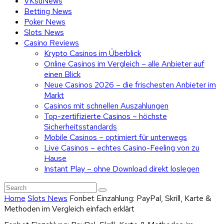
VKsuNews
Betting News
Poker News
Slots News
Casino Reviews
Krypto Casinos im Überblick
Online Casinos im Vergleich – alle Anbieter auf
einen Blick
Neue Casinos 2026 – die frischesten Anbieter im
Markt
Casinos mit schnellen Auszahlungen
Top-zertifizierte Casinos – höchste
Sicherheitsstandards
Mobile Casinos – optimiert für unterwegs
Live Casinos – echtes Casino-Feeling von zu
Hause
Instant Play – ohne Download direkt loslegen
Home
Slots News
Fonbet Einzahlung: PayPal, Skrill, Karte &
Methoden im Vergleich einfach erklärt