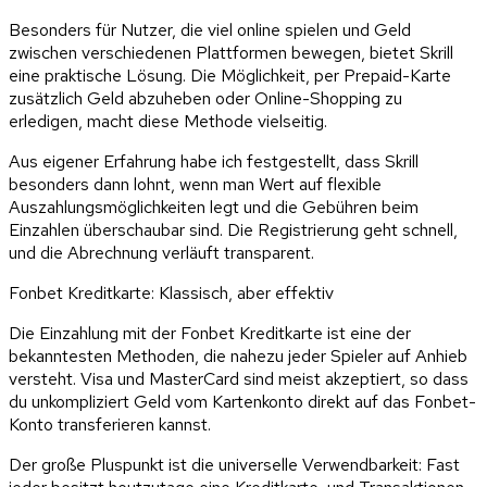
Besonders für Nutzer, die viel online spielen und Geld
zwischen verschiedenen Plattformen bewegen, bietet Skrill
eine praktische Lösung. Die Möglichkeit, per Prepaid-Karte
zusätzlich Geld abzuheben oder Online-Shopping zu
erledigen, macht diese Methode vielseitig.
Aus eigener Erfahrung habe ich festgestellt, dass Skrill
besonders dann lohnt, wenn man Wert auf flexible
Auszahlungsmöglichkeiten legt und die Gebühren beim
Einzahlen überschaubar sind. Die Registrierung geht schnell,
und die Abrechnung verläuft transparent.
Fonbet Kreditkarte: Klassisch, aber effektiv
Die Einzahlung mit der Fonbet Kreditkarte ist eine der
bekanntesten Methoden, die nahezu jeder Spieler auf Anhieb
versteht. Visa und MasterCard sind meist akzeptiert, so dass
du unkompliziert Geld vom Kartenkonto direkt auf das Fonbet-
Konto transferieren kannst.
Der große Pluspunkt ist die universelle Verwendbarkeit: Fast