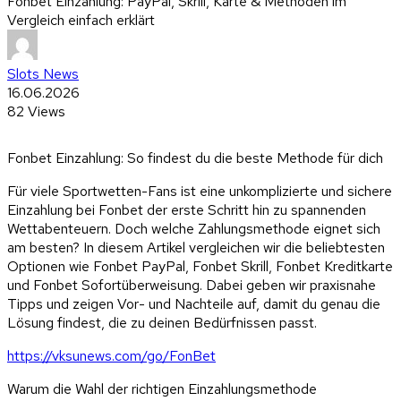
Fonbet Einzahlung: PayPal, Skrill, Karte & Methoden im
Vergleich einfach erklärt
Slots News
16.06.2026
82 Views
Fonbet Einzahlung: So findest du die beste Methode für dich
Für viele Sportwetten-Fans ist eine unkomplizierte und sichere
Einzahlung bei Fonbet der erste Schritt hin zu spannenden
Wettabenteuern. Doch welche Zahlungsmethode eignet sich
am besten? In diesem Artikel vergleichen wir die beliebtesten
Optionen wie Fonbet PayPal, Fonbet Skrill, Fonbet Kreditkarte
und Fonbet Sofortüberweisung. Dabei geben wir praxisnahe
Tipps und zeigen Vor- und Nachteile auf, damit du genau die
Lösung findest, die zu deinen Bedürfnissen passt.
-
https://vksunews.com/go/FonBet
Go
Warum die Wahl der richtigen Einzahlungsmethode
FonBet