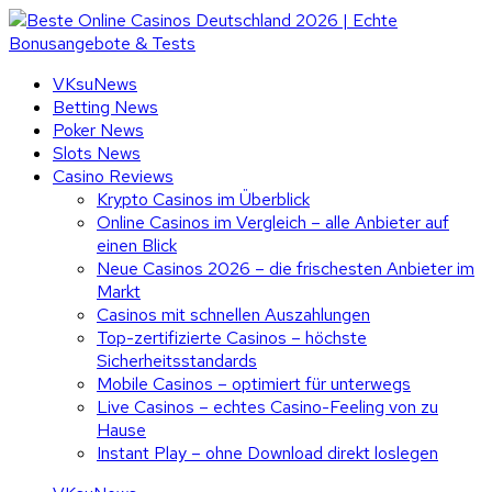
VKsuNews
Betting News
Poker News
Slots News
Casino Reviews
Krypto Casinos im Überblick
Online Casinos im Vergleich – alle Anbieter auf
einen Blick
Neue Casinos 2026 – die frischesten Anbieter im
Markt
Casinos mit schnellen Auszahlungen
Top-zertifizierte Casinos – höchste
Sicherheitsstandards
Mobile Casinos – optimiert für unterwegs
Live Casinos – echtes Casino-Feeling von zu
Hause
Instant Play – ohne Download direkt loslegen