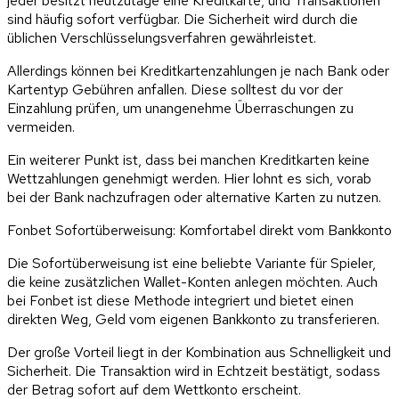
jeder besitzt heutzutage eine Kreditkarte, und Transaktionen
sind häufig sofort verfügbar. Die Sicherheit wird durch die
üblichen Verschlüsselungsverfahren gewährleistet.
Allerdings können bei Kreditkartenzahlungen je nach Bank oder
Kartentyp Gebühren anfallen. Diese solltest du vor der
Einzahlung prüfen, um unangenehme Überraschungen zu
vermeiden.
Ein weiterer Punkt ist, dass bei manchen Kreditkarten keine
Wettzahlungen genehmigt werden. Hier lohnt es sich, vorab
bei der Bank nachzufragen oder alternative Karten zu nutzen.
Fonbet Sofortüberweisung: Komfortabel direkt vom Bankkonto
Die Sofortüberweisung ist eine beliebte Variante für Spieler,
die keine zusätzlichen Wallet-Konten anlegen möchten. Auch
bei Fonbet ist diese Methode integriert und bietet einen
direkten Weg, Geld vom eigenen Bankkonto zu transferieren.
Der große Vorteil liegt in der Kombination aus Schnelligkeit und
Sicherheit. Die Transaktion wird in Echtzeit bestätigt, sodass
der Betrag sofort auf dem Wettkonto erscheint.