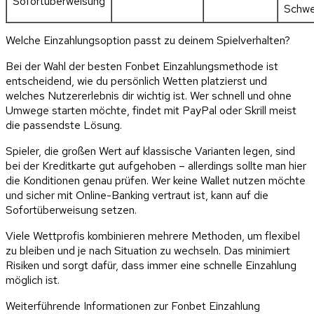
Sofortüberweisung
Schwe
Welche Einzahlungsoption passt zu deinem Spielverhalten?
Bei der Wahl der besten Fonbet Einzahlungsmethode ist
entscheidend, wie du persönlich Wetten platzierst und
welches Nutzererlebnis dir wichtig ist. Wer schnell und ohne
Umwege starten möchte, findet mit PayPal oder Skrill meist
die passendste Lösung.
Spieler, die großen Wert auf klassische Varianten legen, sind
bei der Kreditkarte gut aufgehoben – allerdings sollte man hier
die Konditionen genau prüfen. Wer keine Wallet nutzen möchte
und sicher mit Online-Banking vertraut ist, kann auf die
Sofortüberweisung setzen.
Viele Wettprofis kombinieren mehrere Methoden, um flexibel
zu bleiben und je nach Situation zu wechseln. Das minimiert
Risiken und sorgt dafür, dass immer eine schnelle Einzahlung
möglich ist.
Weiterführende Informationen zur Fonbet Einzahlung