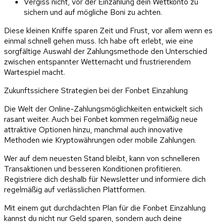
Vergiss nicht, vor der Einzahlung dein Wettkonto zu
sichern und auf mögliche Boni zu achten.
Diese kleinen Kniffe sparen Zeit und Frust, vor allem wenn es
einmal schnell gehen muss. Ich habe oft erlebt, wie eine
sorgfältige Auswahl der Zahlungsmethode den Unterschied
zwischen entspannter Wetternacht und frustrierendem
Wartespiel macht.
Zukunftssichere Strategien bei der Fonbet Einzahlung
Die Welt der Online-Zahlungsmöglichkeiten entwickelt sich
rasant weiter. Auch bei Fonbet kommen regelmäßig neue
attraktive Optionen hinzu, manchmal auch innovative
Methoden wie Kryptowährungen oder mobile Zahlungen.
Wer auf dem neuesten Stand bleibt, kann von schnelleren
Transaktionen und besseren Konditionen profitieren.
Registriere dich deshalb für Newsletter und informiere dich
regelmäßig auf verlässlichen Plattformen.
Mit einem gut durchdachten Plan für die Fonbet Einzahlung
kannst du nicht nur Geld sparen, sondern auch deine