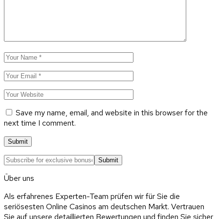
Save my name, email, and website in this browser for the
next time I comment.
Über uns
Als erfahrenes Experten-Team prüfen wir für Sie die
seriösesten Online Casinos am deutschen Markt. Vertrauen
Sie auf unsere detaillierten Bewertungen und finden Sie sicher