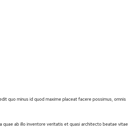
mpedit quo minus id quod maxime placeat facere possimus, omnis
uae ab illo inventore veritatis et quasi architecto beatae vitae