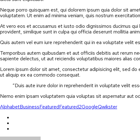
Neque porro quisquam est, qui dolorem ipsum quia dolor sit amet
voluptatem. Ut enim ad minima veniam, quis nostrum exercitatione
At vero eos et accusamus et iusto odio dignissimos ducimus qui b
provident, similique sunt in culpa qui officia deserunt mollitia ani
Quis autem vel eum iure reprehenderit qui in ea voluptate velit es
Temporibus autem quibusdam et aut officiis debitis aut rerum ne
sapiente delectus, ut aut reiciendis voluptatibus maiores alias co
Lorem ipsum dolor sit amet, consectetur adipisicing elit, sed do 
ut aliquip ex ea commodo consequat.
“Duis aute irure dolor in reprehenderit in voluptate velit ess
Nemo enim ipsam voluptatem quia voluptas sit aspernatur aut odi
Alphabet
Business
Featured
Featured2
Google
Qwikster