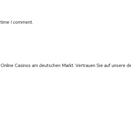
 time I comment.
n Online Casinos am deutschen Markt. Vertrauen Sie auf unsere d