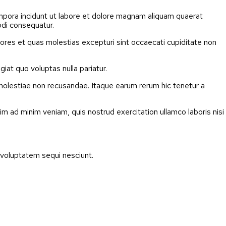
mpora incidunt ut labore et dolore magnam aliquam quaerat
odi consequatur.
ores et quas molestias excepturi sint occaecati cupiditate non
iat quo voluptas nulla pariatur.
molestiae non recusandae. Itaque earum rerum hic tenetur a
m ad minim veniam, quis nostrud exercitation ullamco laboris nisi
 voluptatem sequi nesciunt.