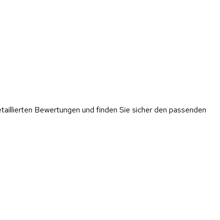
etaillierten Bewertungen und finden Sie sicher den passenden