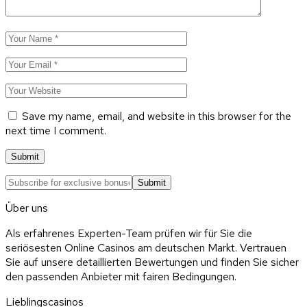
Save my name, email, and website in this browser for the
next time I comment.
Über uns
Als erfahrenes Experten-Team prüfen wir für Sie die
seriösesten Online Casinos am deutschen Markt. Vertrauen
Sie auf unsere detaillierten Bewertungen und finden Sie sicher
den passenden Anbieter mit fairen Bedingungen.
Lieblingscasinos