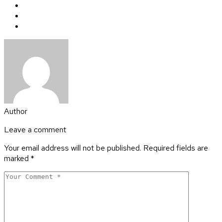
Author
Leave a comment
Your email address will not be published.
Required fields are
marked
*