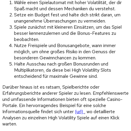
Wähle einen Spielautomat mit hoher Volatilität, der dir
Spaß macht und dessen Mechaniken du verstehst.
Setze ein Budget fest und halte dich strikt daran, um
unangenehme Überraschungen zu vermeiden.
Spiele zunächst mit kleineren Einsätzen, um das Spiel
besser kennenzulernen und die Bonus-Features zu
beobachten.
Nutze Freispiele und Bonusangebote, wann immer
möglich, um ohne großes Risiko in den Genuss der
besonderen Gewinnchancen zu kommen.
Halte Ausschau nach großen Bonusrunden und
Multiplikatoren, da diese bei High Volatility Slots
entscheidend für maximale Gewinne sind.
Darüber hinaus ist es ratsam, Spielberichte oder
Erfahrungsberichte anderer Spieler zu lesen. Empfehlenswerte
und umfassende Informationen bieten oft spezielle Casino-
Portale. Ein hervorragendes Beispiel für eine solche
-
Informationsquelle findet sich unter
{url}
, wo detaillierte
{url}
Analysen zu einzelnen High Volatility Spiele auf einen Klick
warten.