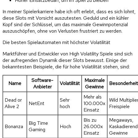
Hoher Einsatzbedarf, um im Spiel zu bleiben
In meiner Spielerkarriere habe ich oft erlebt, dass es sich lohnt,
diese Slots mit Vorsicht auszutesten. Geduld und ein kühler
Kopf sind der Schlüssel, um das maximale Gewinnpotenzial
auszuschöpfen, ohne von Verlusten frustriert zu werden.
Die besten Spielautomaten mit höchster Volatilität
Marktführer und Entwickler von High Volatility Spiele sind sich
der aufregenden Dynamik dieser Slots bewusst. Einige der
bekanntesten Beispiele, die für hohe Volatilität stehen, sind:
Software-
Maximale
Name
Volatilität
Besonderhei
Anbieter
Gewinne
Mehr als
Dead or
Sehr
Wild Multiplier
NetEnt
100.000x
Alive 2
hoch
Freispiele
Einsatz
Bis zu
Megaways,
Big Time
Bonanza
Hoch
26.000x
Kaskadieren
Gaming
Einsatz
Gewinne