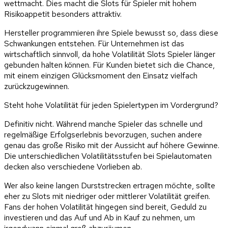
wettmacht. Dies macht die Slots für Spieler mit hohem
Risikoappetit besonders attraktiv.
Hersteller programmieren ihre Spiele bewusst so, dass diese
Schwankungen entstehen. Für Unternehmen ist das
wirtschaftlich sinnvoll, da hohe Volatilität Slots Spieler länger
gebunden halten können. Für Kunden bietet sich die Chance,
mit einem einzigen Glücksmoment den Einsatz vielfach
zurückzugewinnen.
Steht hohe Volatilität für jeden Spielertypen im Vordergrund?
Definitiv nicht. Während manche Spieler das schnelle und
regelmäßige Erfolgserlebnis bevorzugen, suchen andere
genau das große Risiko mit der Aussicht auf höhere Gewinne.
Die unterschiedlichen Volatilitätsstufen bei Spielautomaten
decken also verschiedene Vorlieben ab.
Wer also keine langen Durststrecken ertragen möchte, sollte
eher zu Slots mit niedriger oder mittlerer Volatilität greifen.
Fans der hohen Volatilität hingegen sind bereit, Geduld zu
investieren und das Auf und Ab in Kauf zu nehmen, um