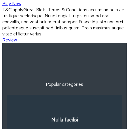
-
Play Now
Go
T&C apply
Great Slots Terms & Conditions accumsan odio ac
Great_Slots
tristique scelerisque. Nunc feugiat turpis euismod erat
convallis, non vestibulum erat semper. Fusce id justo non orci
pellentesque suscipit sed finibus quam. Proin maximus augue
vitae efficitur varius.
-
Review
Review
great_slots
Popular categories
Nulla facilisi