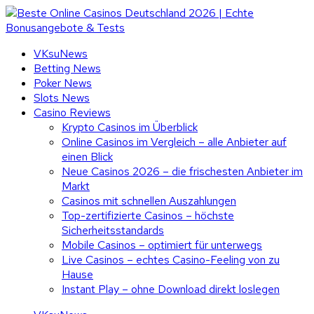
VKsuNews
Betting News
Poker News
Slots News
Casino Reviews
Krypto Casinos im Überblick
Online Casinos im Vergleich – alle Anbieter auf
einen Blick
Neue Casinos 2026 – die frischesten Anbieter im
Markt
Casinos mit schnellen Auszahlungen
Top-zertifizierte Casinos – höchste
Sicherheitsstandards
Mobile Casinos – optimiert für unterwegs
Live Casinos – echtes Casino-Feeling von zu
Hause
Instant Play – ohne Download direkt loslegen