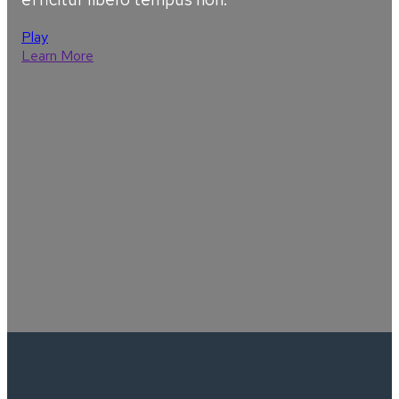
-
Play
L
Learn More
i
n
k