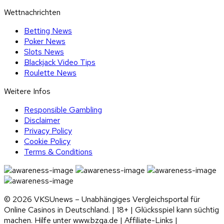
Wettnachrichten
Betting News
Poker News
Slots News
Blackjack Video Tips
Roulette News
Weitere Infos
Responsible Gambling
Disclaimer
Privacy Policy
Cookie Policy
Terms & Conditions
© 2026 VKSUnews – Unabhängiges Vergleichsportal für
Online Casinos in Deutschland. | 18+ | Glücksspiel kann süchtig
machen. Hilfe unter www.bzga.de | Affiliate-Links |