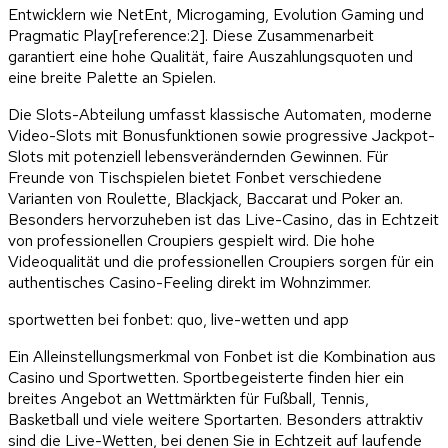
Entwicklern wie NetEnt, Microgaming, Evolution Gaming und
Pragmatic Play[reference:2]. Diese Zusammenarbeit
garantiert eine hohe Qualität, faire Auszahlungsquoten und
eine breite Palette an Spielen.
Die Slots-Abteilung umfasst klassische Automaten, moderne
Video-Slots mit Bonusfunktionen sowie progressive Jackpot-
Slots mit potenziell lebensverändernden Gewinnen. Für
Freunde von Tischspielen bietet Fonbet verschiedene
Varianten von Roulette, Blackjack, Baccarat und Poker an.
Besonders hervorzuheben ist das Live-Casino, das in Echtzeit
von professionellen Croupiers gespielt wird. Die hohe
Videoqualität und die professionellen Croupiers sorgen für ein
authentisches Casino-Feeling direkt im Wohnzimmer.
sportwetten bei fonbet: quo, live-wetten und app
Ein Alleinstellungsmerkmal von Fonbet ist die Kombination aus
Casino und Sportwetten. Sportbegeisterte finden hier ein
breites Angebot an Wettmärkten für Fußball, Tennis,
Basketball und viele weitere Sportarten. Besonders attraktiv
sind die Live-Wetten, bei denen Sie in Echtzeit auf laufende