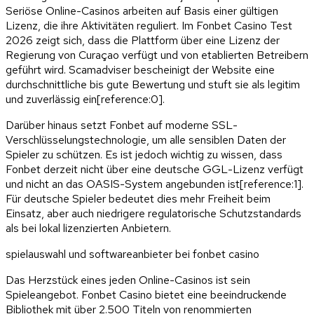
Seriöse Online-Casinos arbeiten auf Basis einer gültigen
Lizenz, die ihre Aktivitäten reguliert. Im Fonbet Casino Test
2026 zeigt sich, dass die Plattform über eine Lizenz der
Regierung von Curaçao verfügt und von etablierten Betreibern
geführt wird. Scamadviser bescheinigt der Website eine
durchschnittliche bis gute Bewertung und stuft sie als legitim
und zuverlässig ein[reference:0].
Darüber hinaus setzt Fonbet auf moderne SSL-
Verschlüsselungstechnologie, um alle sensiblen Daten der
Spieler zu schützen. Es ist jedoch wichtig zu wissen, dass
Fonbet derzeit nicht über eine deutsche GGL-Lizenz verfügt
und nicht an das OASIS-System angebunden ist[reference:1].
Für deutsche Spieler bedeutet dies mehr Freiheit beim
Einsatz, aber auch niedrigere regulatorische Schutzstandards
als bei lokal lizenzierten Anbietern.
spielauswahl und softwareanbieter bei fonbet casino
Das Herzstück eines jeden Online-Casinos ist sein
Spieleangebot. Fonbet Casino bietet eine beeindruckende
Bibliothek mit über 2.500 Titeln von renommierten