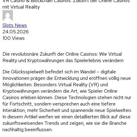
VR Casino & Blockchain Casinos: Zukunft der Online Casinos
mit Virtual Reality
Slots News
24.05.2026
100 Views
Die revolutionäre Zukunft der Online Casinos: Wie Virtual
Reality und Kryptowährungen das Spielerlebnis verändern
Die Glücksspielwelt befindet sich im Wandel – digitale
Innovationen prägen die Entwicklung und eröffnen völlig neue
Möglichkeiten. Besonders Virtual Reality (VR) und
Kryptowährungen verändern die Art, wie Spieler Online
Casinos erleben können. Diese Technologien stehen nicht nur
für Fortschritt, sondern versprechen auch eine tiefere
Interaktion, mehr Sicherheit und spannende neue Spielwelten.
In diesem Artikel werfen wir einen detaillierten Blick auf diese
zukunftsweisenden Trends und zeigen, wie sie die Branche
nachhaltig beeinflussen.