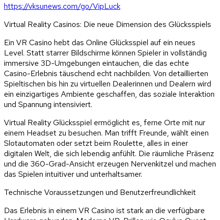
-
https://vksunews.com/go/VipLuck
Go
Virtual Reality Casinos: Die neue Dimension des Glücksspiels
VipLuck
Ein VR Casino hebt das Online Glücksspiel auf ein neues
Level. Statt starrer Bildschirme können Spieler in vollständig
immersive 3D-Umgebungen eintauchen, die das echte
Casino-Erlebnis täuschend echt nachbilden. Von detaillierten
Spieltischen bis hin zu virtuellen Dealerinnen und Dealern wird
ein einzigartiges Ambiente geschaffen, das soziale Interaktion
und Spannung intensiviert.
Virtual Reality Glücksspiel ermöglicht es, ferne Orte mit nur
einem Headset zu besuchen. Man trifft Freunde, wählt einen
Slotautomaten oder setzt beim Roulette, alles in einer
digitalen Welt, die sich lebendig anfühlt. Die räumliche Präsenz
und die 360-Grad-Ansicht erzeugen Nervenkitzel und machen
das Spielen intuitiver und unterhaltsamer.
Technische Voraussetzungen und Benutzerfreundlichkeit
Das Erlebnis in einem VR Casino ist stark an die verfügbare