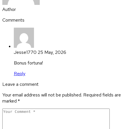
Author
Comments
Jesse1770
25 May, 2026
Bonus fortuna!
Reply
Leave a comment
Your email address will not be published.
Required fields are
marked
*