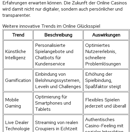
Erfahrungen erwarten können. Die Zukunft der Online Casinos
wird damit nicht nur digitaler, sondern auch persönlicher und
transparenter.
Weitere innovative Trends im Online Glücksspiel
Trend
Beschreibung
Auswirkungen
Personalisierte
Optimiertes
Künstliche
Spielangebote und
Nutzererlebnis,
Intelligenz
Chatbots für
schnellere
Kundenservice
Problemlösungen
Einbindung von
Erhöhung der
Gamification
Belohnungssystemen,
Spielbindung,
Leveln und Challenges
Spaßfaktor steigt
Optimierung für
Mobile
Flexibles Spielen
Smartphones und
Gaming
jederzeit und überall
Tablets
Authentisches
Live Dealer
Streaming von realen
Casino-Feeling mit
Technologie
Croupiers in Echtzeit
sozialer Interaktion