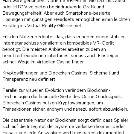
Hardware gebunden. Moderne VR-Brillen wie Oculus Quest
oder HTC Vive bieten beeindruckende Grafik und
Bewegungsfreiheit. Aber auch Smartphone-basierte
Lösungen mit günstigen Headsets ermöglichen einen leichten
Einstieg ins Virtual Reality Glücksspiel.
Für den Nutzer bedeutet das, dass er neben einem stabilen
Internetanschluss vor allem ein kompatibles VR-Gerät
benötigt. Die meisten Anbieter arbeiten zudem an
benutzerfreundlichen Interfaces, sodass auch Einsteiger
schnell Wege im virtuellen Casino finden.
Kryptowährungen und Blockchain Casinos: Sicherheit und
Transparenz neu definiert
Parallel zur visuellen Evolution verändern Blockchain-
Technologien die finanzielle Seite des Online Glücksspiels.
Blockchain Casinos nutzen Kryptowährungen, um
Transaktionen sicher, anonym und nahezu sofort abzuwickeln.
Die dezentrale Natur der Blockchain sorgt dafür, dass Spieler
sich auf die Integrität der Systeme verlassen können. Jeder
Einsatz und jede Auszahlung wird transparent dokumentiert