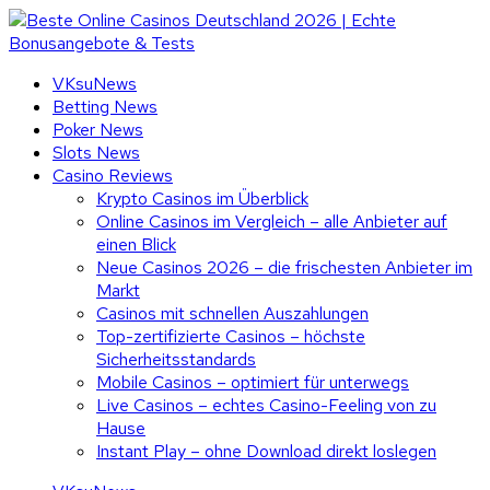
VKsuNews
Betting News
Poker News
Slots News
Casino Reviews
Krypto Casinos im Überblick
Online Casinos im Vergleich – alle Anbieter auf
einen Blick
Neue Casinos 2026 – die frischesten Anbieter im
Markt
Casinos mit schnellen Auszahlungen
Top-zertifizierte Casinos – höchste
Sicherheitsstandards
Mobile Casinos – optimiert für unterwegs
Live Casinos – echtes Casino-Feeling von zu
Hause
Instant Play – ohne Download direkt loslegen